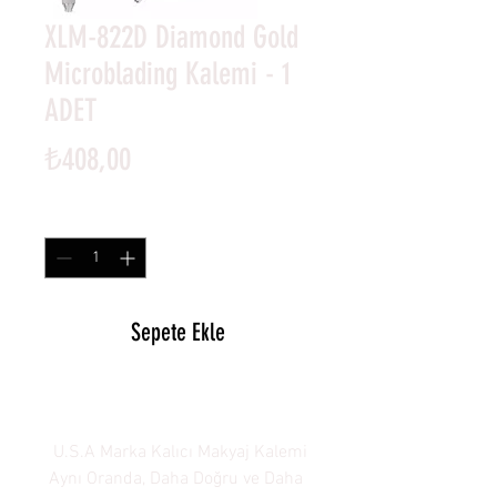
XLM-822D Diamond Gold
Microblading Kalemi - 1
ADET
Fiyat
₺408,00
Adet
*
Sepete Ekle
U.S.A Marka Kalıcı Makyaj Kalemi
Aynı Oranda, Daha Doğru ve Daha