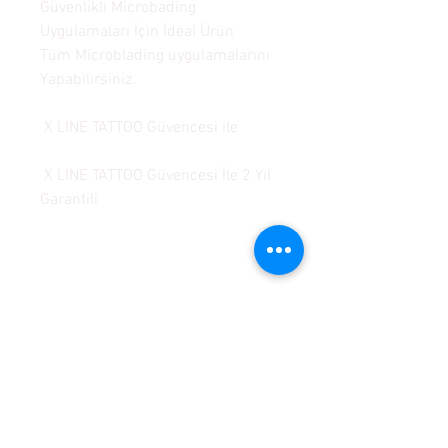
Güvenlikli Microbading
Uygulamaları İçin İdeal Ürün
Tüm Microblading uygulamalarını
Yapabilirsiniz.
X LINE TATTOO Güvencesi ile
X LINE TATTOO Güvencesi İle 2 Yıl
Garantili
KALICI MAKYAJ SETLERİ
KALICI MAKYAJ MAKİNALARI
GARANTİ ŞARTLARI