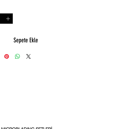
Sepete Ekle