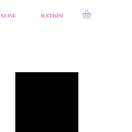
XLINE
İLETİŞİM