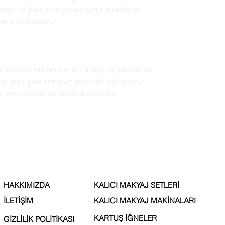
rası ile gönderim yapan kargo şirketinin
akip edebilrsiniz.
 aklınıza takılan her türlü soruyu yukarıdaki
ayıp bize göndermeniz yeterlidir. Sorularınız
 hızlı şekilde cevaplandırılacaktır.
HAKKIMIZDA
KALICI MAKYAJ SETLERİ
İLETİŞİM
KALICI MAKYAJ MAKİNALARI
KARTUŞ İĞNELER
GİZLİLİK POLİTİKASI