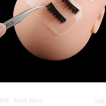
edi - Kirpik Tutucu
₺60,