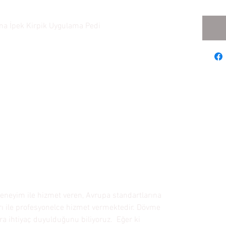
ma İpek Kirpik Uygulama Pedi
eneyim ile hizmet veren, Avrupa standartlarına
ı ile profesyonelce hizmet vermektedir. Dövme
a ihtiyaç duyulduğunu biliyoruz. Eğer ki