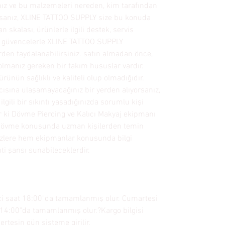
z ve bu malzemeleri nereden, kim tarafından
rsanız, XLINE TATTOO SUPPLY size bu konuda
 skalası, ürünlerle ilgili destek, servis
gibi güvencelerle XLINE TATTOO SUPPLY
rden faydalanabilirsiniz. satın almadan önce,
 olmanız gereken bir takım hususlar vardır.
rünün sağlıklı ve kaliteli olup olmadığıdır.
cısına ulaşamayacağınız bir yerden alıyorsanız,
ilgili bir sıkıntı yaşadığınızda sorumlu kişi
 ki Dövme Piercing ve Kalıcı Makyaj ekipmanı
i dövme konusunda uzman kişilerden temin
izlere hem ekipmanlar konusunda bilgi
ti şansı sunabileceklerdir.
içi saat 18:00"da tamamlanmış olur. Cumartesi
 14:00"da tamamlanmış olur.?Kargo bilgisi
ertesin gün sisteme girilir.