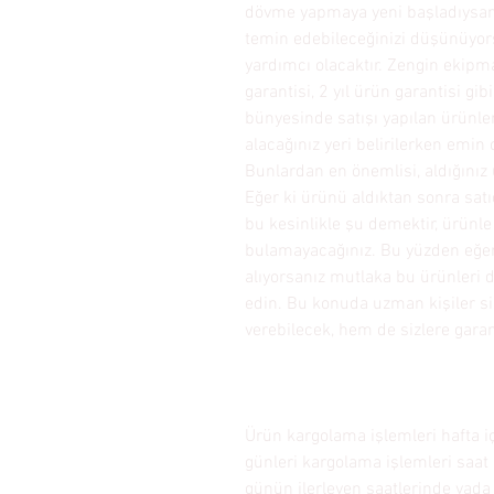
dövme yapmaya yeni başladıysanı
temin edebileceğinizi düşünüyo
yardımcı olacaktır. Zengin ekipman
garantisi, 2 yıl ürün garantisi 
bünyesinde satışı yapılan ürünle
alacağınız yeri belirilerken emin
Bunlardan en önemlisi, aldığınız ü
Eğer ki ürünü aldıktan sonra satı
bu kesinlikle şu demektir, ürünle 
bulamayacağınız. Bu yüzden eğer
alıyorsanız mutlaka bu ürünler
edin. Bu konuda uzman kişiler s
verebilecek, hem de sizlere garan
Ürün kargolama işlemleri hafta 
günleri kargolama işlemleri saat
günün ilerleyen saatlerinde yada 