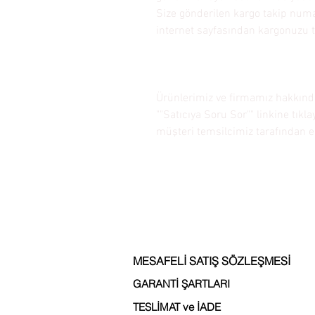
Size gönderilen kargo takip numa
internet sayfasından kargonuzu t
Ürünlerimiz ve firmamız hakkında
""Satıcıya Soru Sor"" linkine tıkl
müşteri temsilcimiz tarafından en
MESAFELİ SATIŞ SÖZLEŞMESİ
GARANTİ ŞARTLARI
TESLİMAT ve İADE