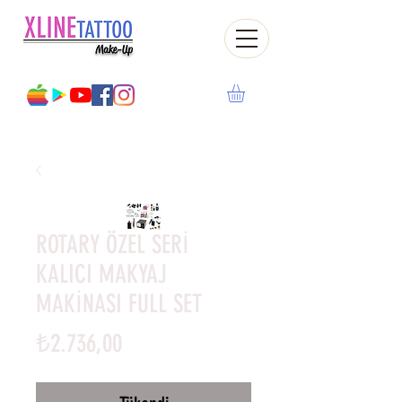
ROTARY ÖZEL SERİ
KALICI MAKYAJ
MAKİNASI FULL SET
Fiyat
₺2.736,00