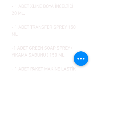
- 1 ADET XLINE BOYA İNCELTİCİ
20 ML.
- 1 ADET TRANSFER SPREY 150
ML
-1 ADET GREEN SOAP SPREY (
YIKAMA SABUNU ) 150 ML
- 1 ADET PAKET MAKİNE LASTİK
CONTA VE RİNGLERİ
- DÖVME MAKİNESİ COVER
SAKLAMA POŞETİ - % 100 HİJYEN
SAĞLAR
- 1 ADET ALYAN TAKIMI