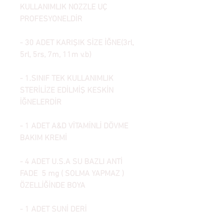
KULLANIMLIK NOZZLE UÇ
PROFESYONELDİR
- 30 ADET KARIŞIK SİZE İĞNE(3rl,
5rl, 5rs, 7m, 11m v.b)
- 1.SINIF TEK KULLANIMLIK
STERİLİZE EDİLMİŞ KESKİN
İĞNELERDİR
- 1 ADET A&D VİTAMİNLİ DÖVME
BAKIM KREMİ
- 4 ADET U.S.A SU BAZLI ANTİ
FADE 5 mg ( SOLMA YAPMAZ )
ÖZELLİĞİNDE BOYA
- 1 ADET SUNİ DERİ