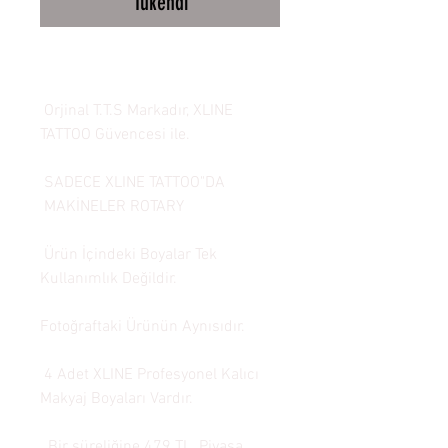
Tükendi
Orjinal T.T.S Markadır, XLINE
TATTOO Güvencesi ile.
SADECE XLINE TATTOO"DA
MAKİNELER ROTARY
Ürün İçindeki Boyalar Tek
Kullanımlık Değildir.
Fotoğraftaki Ürünün Aynısıdır.
4 Adet XLINE Profesyonel Kalıcı
Makyaj Boyaları Vardır.
Bir süreliğine 479 TL. Piyasa