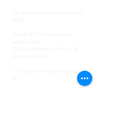
CE (Avrupa Standartlarında)Steril
Paket.
X LINE TATTOO Güvencesi ile
anında Kargo.
E.O Gazı İle Sterilize Edilmiş Tek
Kullanımlıklardır.
2 Yıl Garanti, ve Yedek Parça Ağı
İle.
KALICI MAKYAJ SETLERİ
KALICI MAKYAJ MAKİNALARI
GARANTİ ŞARTLARI