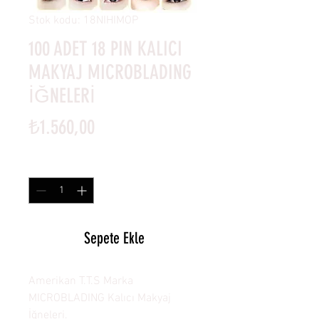
Stok kodu: 18NIHIMOP
100 ADET 18 PIN KALICI
MAKYAJ MICROBLADING
İĞNELERİ
Fiyat
₺1.560,00
Adet
*
Sepete Ekle
Amerikan T.T.S Marka
MICROBLADING Kalıcı Makyaj
İğneleri.